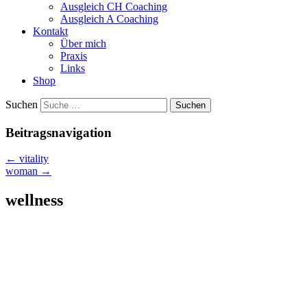
Ausgleich CH Coaching
Ausgleich A Coaching
Kontakt
Über mich
Praxis
Links
Shop
Suchen
Beitragsnavigation
←
vitality
woman
→
wellness