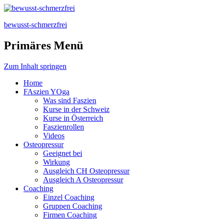
bewusst-schmerzfrei
Primäres Menü
Zum Inhalt springen
Home
FAszien YOga
Was sind Faszien
Kurse in der Schweiz
Kurse in Österreich
Faszienrollen
Videos
Osteopressur
Geeignet bei
Wirkung
Ausgleich CH Osteopressur
Ausgleich A Osteopressur
Coaching
Einzel Coaching
Gruppen Coaching
Firmen Coaching