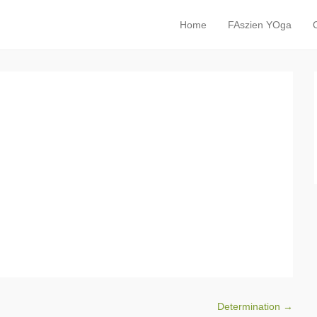
rei
Home
FAszien YOga
Primäres Menü
Zum Inhalt springen
Determination
→