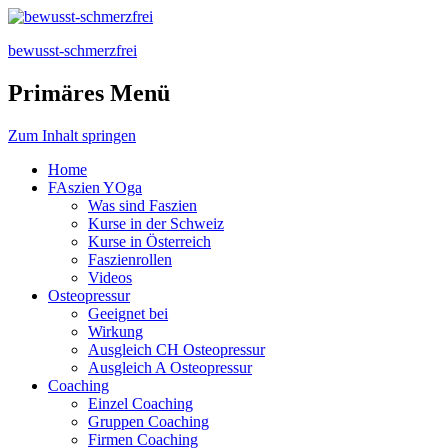
bewusst-schmerzfrei
Primäres Menü
Zum Inhalt springen
Home
FAszien YOga
Was sind Faszien
Kurse in der Schweiz
Kurse in Österreich
Faszienrollen
Videos
Osteopressur
Geeignet bei
Wirkung
Ausgleich CH Osteopressur
Ausgleich A Osteopressur
Coaching
Einzel Coaching
Gruppen Coaching
Firmen Coaching