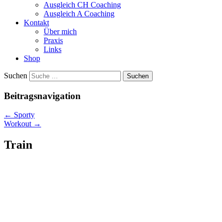
Ausgleich CH Coaching
Ausgleich A Coaching
Kontakt
Über mich
Praxis
Links
Shop
Suchen
Beitragsnavigation
←
Sporty
Workout
→
Train