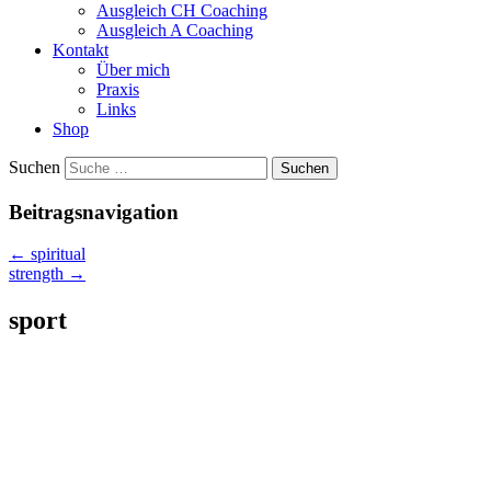
Ausgleich CH Coaching
Ausgleich A Coaching
Kontakt
Über mich
Praxis
Links
Shop
Suchen
Beitragsnavigation
←
spiritual
strength
→
sport