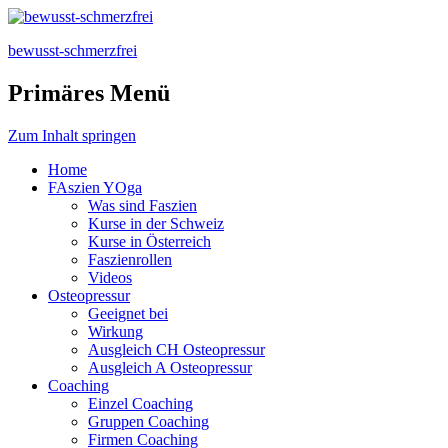
bewusst-schmerzfrei
Primäres Menü
Zum Inhalt springen
Home
FAszien YOga
Was sind Faszien
Kurse in der Schweiz
Kurse in Österreich
Faszienrollen
Videos
Osteopressur
Geeignet bei
Wirkung
Ausgleich CH Osteopressur
Ausgleich A Osteopressur
Coaching
Einzel Coaching
Gruppen Coaching
Firmen Coaching