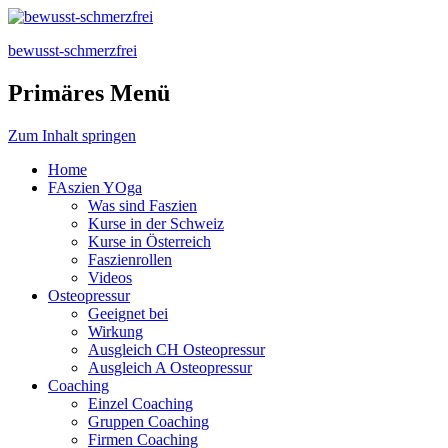
bewusst-schmerzfrei
Primäres Menü
Zum Inhalt springen
Home
FAszien YOga
Was sind Faszien
Kurse in der Schweiz
Kurse in Österreich
Faszienrollen
Videos
Osteopressur
Geeignet bei
Wirkung
Ausgleich CH Osteopressur
Ausgleich A Osteopressur
Coaching
Einzel Coaching
Gruppen Coaching
Firmen Coaching