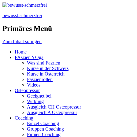
bewusst-schmerzfrei
Primäres Menü
Zum Inhalt springen
Home
FAszien YOga
Was sind Faszien
Kurse in der Schweiz
Kurse in Österreich
Faszienrollen
Videos
Osteopressur
Geeignet bei
Wirkung
Ausgleich CH Osteopressur
Ausgleich A Osteopressur
Coaching
Einzel Coaching
Gruppen Coaching
Firmen Coaching